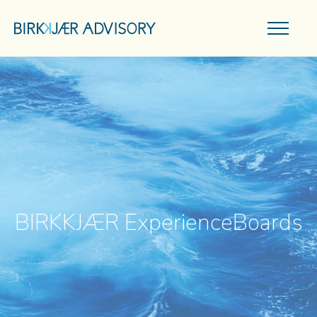
BIRKKJÆR ExperienceBoards